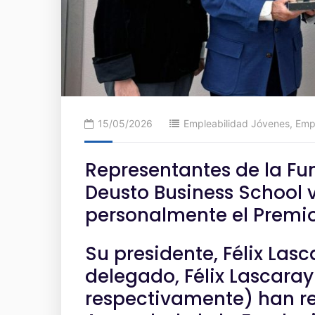
15/05/2026
Empleabilidad Jóvenes
,
Empr
Representantes de la Fu
Deusto Business School v
personalmente el Premi
Su presidente, Félix Las
delegado, Félix Lascaray
respectivamente) han r