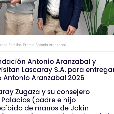
esa Familiar
,
Premio Antonio Aranzabal
ndación Antonio Aranzabal y
isitan Lascaray S.A. para entrega
o Antonio Aranzabal 2026
caray Zugaza y su consejero
 Palacios (padre e hijo
ecibido de manos de Jokin