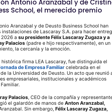
ón Antonio Aranzabal y de Cristi
ess School, el merecido premio
onio Aranzabal y de Deusto Business School han
s instalaciones de Lascaray S.A. para hacer entre
l 2026 a
su presidente Félix Lascaray Zugaza y a
ay Palacios
(padre e hijo respectivamente), en un
ento, la cercanía y la emoción.
 histórica firma LEA Lascaray, fue distinguida el
ornada de Empresa Familiar
celebrada en el
e la Universidad de Deusto. Un acto que reunió 
es empresariales, institucionales y académicos
Familiar.
aray Palacios
, CEO de la compañía y representant
cogió el galardón de manos de
Anton Aranzabal,
 Aranzabal. Sin embargo,
Félix Lascaray Zugaza,