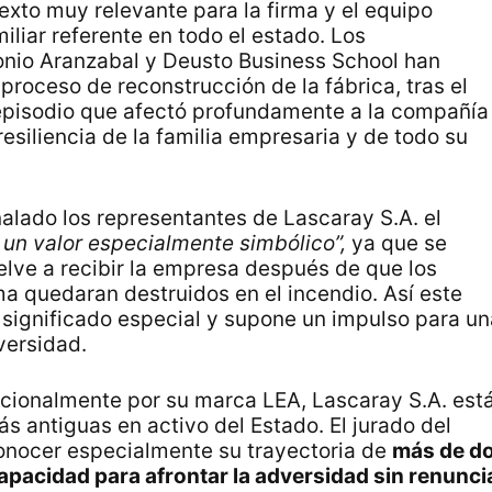
exto muy relevante para la firma y el equipo
liar referente en todo el estado. Los
onio Aranzabal y Deusto Business School han
roceso de reconstrucción de la fábrica, tras el
 episodio que afectó profundamente a la compañía
siliencia de la familia empresaria y de todo su
ñalado los representantes de Lascaray S.A. el
 un valor especialmente simbólico”,
ya que se
elve a recibir la empresa después de que los
ma quedaran destruidos en el incendio. Así este
significado especial y supone un impulso para un
versidad.
cionalmente por su marca LEA, Lascaray S.A. est
s antiguas en activo del Estado. El jurado del
onocer especialmente su trayectoria de
más de d
apacidad para afrontar la adversidad sin renunci